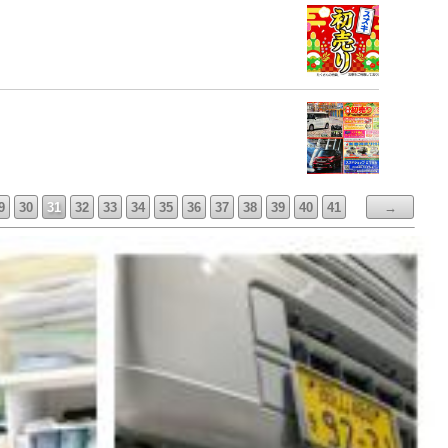
9
30
31
32
33
34
35
36
37
38
39
40
41
→