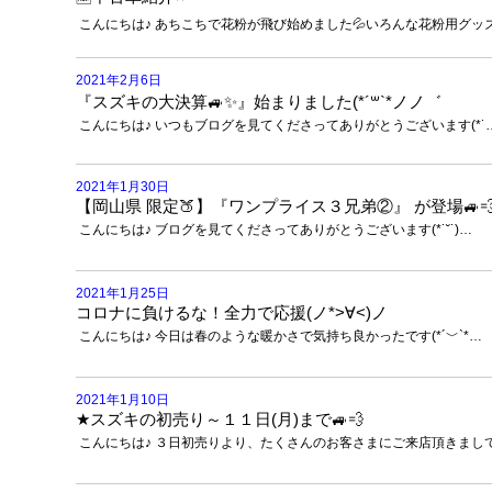
こんにちは♪ あちこちで花粉が飛び始めました💦いろんな花粉用グッ
2021年2月6日
『スズキの大決算🚙✨』始まりました(*´꒳`*ノノ゛
こんにちは♪ いつもブログを見てくださってありがとうございます(*˙
2021年1月30日
【岡山県 限定🍑】『ワンプライス３兄弟②』 が登場🚙
こんにちは♪ ブログを見てくださってありがとうございます(*˙˘˙)…
2021年1月25日
コロナに負けるな！全力で応援(ノ*>∀<)ノ
こんにちは♪ 今日は春のような暖かさで気持ち良かったです(*´﹀`*…
2021年1月10日
★スズキの初売り～１１日(月)まで🚙💨
こんにちは♪ ３日初売りより、たくさんのお客さまにご来店頂きまし