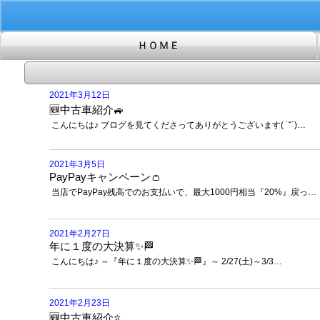
2021年3月12日
🆕中古車紹介🚙
こんにちは♪ ブログを見てくださってありがとうございます( ˙˘˙)…
2021年3月5日
PayPayキャンペーン👛
当店でPayPay残高でのお支払いで、最大1000円相当『20%』戻っ…
2021年2月27日
年に１度の大決算✨🏁
こんにちは♪ ～『年に１度の大決算✨🏁』～ 2/27(土)～3/3…
2021年2月23日
🆕中古車紹介⭐