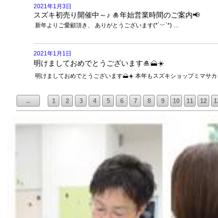
2021年1月3日
スズキ初売り開催中～♪ 🎍年始営業時間のご案内📢
新年よりご愛顧頂き、 ありがとうございます(*´﹀`*) …
2021年1月1日
明けましておめでとうございます🎍🗻☀️
明けましておめでとうございます🗻☀️ 本年もスズキショップミマサカ
←
1
2
3
4
5
6
7
8
9
10
11
12
1