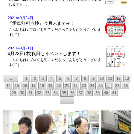
します✨ …
2021年9月24日
『愛車無料点検』今月末まで🚙！
こんにちは♪ ブログを見てくださってありがとうございま
す( ˙˘˙)…
2021年9月21日
9月23日(木)祝日もイベントします！
こんにちは♪ ブログを見てくださってありがとうございま
す( ˙˘˙)…
←
1
2
3
4
5
6
7
8
9
10
11
12
13
14
15
16
17
18
19
20
21
22
23
24
25
26
27
28
29
30
31
32
33
34
35
36
37
38
39
40
41
→