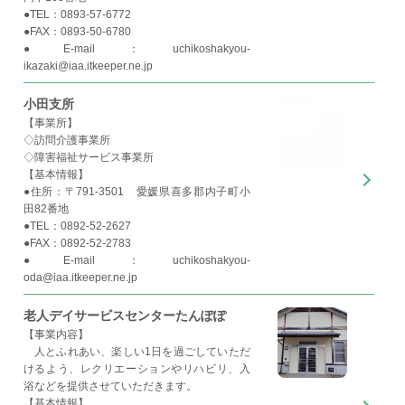
●TEL：0893-57-6772
●FAX：0893-50-6780
●E-mail：uchikoshakyou-
ikazaki@iaa.itkeeper.ne.jp
小田支所
【事業所】
◇訪問介護事業所
◇障害福祉サービス事業所
【基本情報】
●住所：〒791-3501 愛媛県喜多郡内子町小
田82番地
●TEL：0892-52-2627
●FAX：0892-52-2783
●E-mail：uchikoshakyou-
oda@iaa.itkeeper.ne.jp
老人デイサービスセンターたんぽぽ
【事業内容】
人とふれあい、楽しい1日を過ごしていただ
けるよう、レクリエーションやリハビリ、入
浴などを提供させていただきます。
【基本情報】