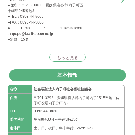
●住所：〒795-0301 愛媛県喜多郡内子町五
十崎甲945番地3
●TEL：0893-44-5665
●FAX：0893-44-5665
●E-mail：uchikoshakyou-
tanpopo@iaa.itkeeper.ne.jp
●定員：15名
もっと見る
基本情報
名称
社会福祉法人内子町社会福祉協議会
住所
〒791-3392 愛媛県喜多郡内子町内子1515番地（内
子町役場内子分庁内）
TEL
0893-44-3820
受付時間
午前8時30分～午後5時15分
定休日
土、日、祝日、年末年始(12/29~1/3)