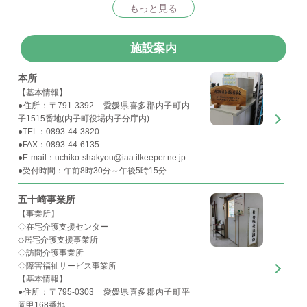
もっと見る
施設案内
本所
【基本情報】
●住所：〒791-3392 愛媛県喜多郡内子町内
子1515番地(内子町役場内子分庁内)
●TEL：0893-44-3820
●FAX：0893-44-6135
●E-mail：uchiko-shakyou@iaa.itkeeper.ne.jp
●受付時間：午前8時30分～午後5時15分
五十崎事業所
【事業所】
◇在宅介護支援センター
◇居宅介護支援事業所
◇訪問介護事業所
◇障害福祉サービス事業所
【基本情報】
●住所：〒795-0303 愛媛県喜多郡内子町平
岡甲168番地