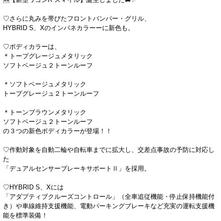
♡さらに丸みを帯びたフロントバンパー・グリル、
HYBRID S、Xのインパネカラーーに新色も。
♡ボディカラーは、
＊トープグレージュメタリック
ソフトベージュ２トーンルーフ
＊ソフトベージュメタリック
トープグレージュ２トーンルーフ
＊トーンブラウンメタリック
ソフトベージュ２トーンルーフ
の３つの新色ボディカラーが登場！！
♡作動対象を自動二輪や自転車までに拡大し、交差点事故の予防に対応し
た
「デュアルセンサーブレーキサポートⅡ」を採用。
♡HYBRID S、Xには
「アダプティブクルーズコントロール」（全車追従機能・停止保持機能付
き）や車線維持支援機能、電動パーキングブレーキなど充実の運転支援機
能を標準装備！