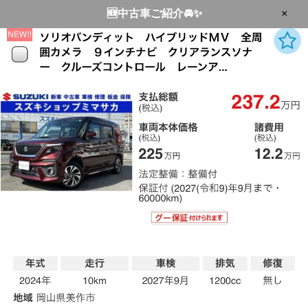
🆕中古車ご紹介🚘✨
×