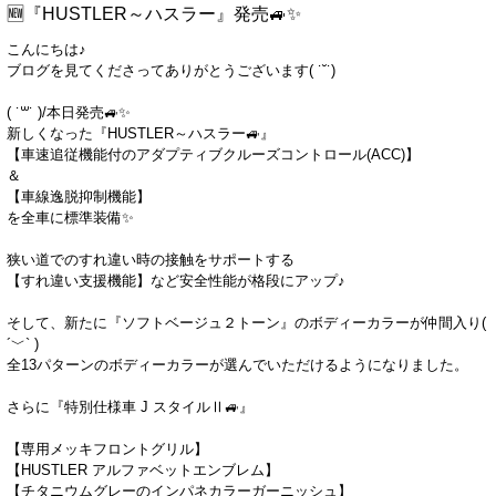
🆕『HUSTLER～ハスラー』発売🚙✨
こんにちは♪
ブログを見てくださってありがとうございます( ˙˘˙)
( ˙꒳​˙ )/本日発売🚙✨
新しくなった『HUSTLER～ハスラー🚙』
【車速追従機能付のアダプティブクルーズコントロール(ACC)】
＆
【車線逸脱抑制機能】
を全車に標準装備✨
狭い道でのすれ違い時の接触をサポートする
【すれ違い支援機能】など安全性能が格段にアップ♪
そして、新たに『ソフトベージュ２トーン』のボディーカラーが仲間入り(
´﹀` )
全13パターンのボディーカラーが選んでいただけるようになりました。
さらに『特別仕様車 J スタイルⅡ🚙』
【専用メッキフロントグリル】
【HUSTLER アルファベットエンブレム】
【チタニウムグレーのインパネカラーガーニッシュ】