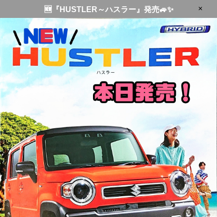
×
🆕『HUSTLER～ハスラー』発売🚙✨