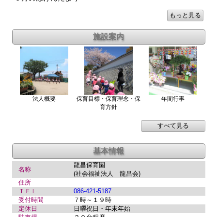
法人概要
保育目標・保育理念・保
年間行事
育方針
龍昌保育園
名称
(社会福祉法人 龍昌会)
住所
ＴＥＬ
086-421-5187
受付時間
７時～１９時
定休日
日曜祝日・年末年始