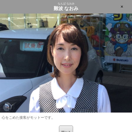
なんば なおみ
×
難波 なおみ
心をこめた接客がモットーです。