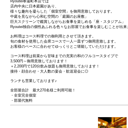
Ryoutei奉還町本店では
店内中央に日本庭園があり、
様々な趣向を凝らした「個室空間」を御用意致しております。
中庭を見ながら心和む空間の「庭園のお座敷」
巨大スクリーンで鑑賞しながらお食事を楽しめる「座・スタジアム」
Ryoutei独自の個性あふれる色々なお部屋でお食事を楽しむことが出来
お料理はコース料理での御利用とさせて頂きます。
旬の食材を使用した会席コースで一人一皿ずつ御用意致します。
お客様のペースに合わせてゆっくりとご堪能していただけます。
コース料理は前菜から甘味までの充実の和のフルコースタイプで
3,500円～御用意致しております！
＋2,200円で120分飲み放題も御用意致しております！
接待・顔合わせ・大人数の宴会・歓送迎会に◎
ランチも営業しております♪
全部屋合計 最大270名様ご利用可能！
・全室完全個室
・部屋代無料